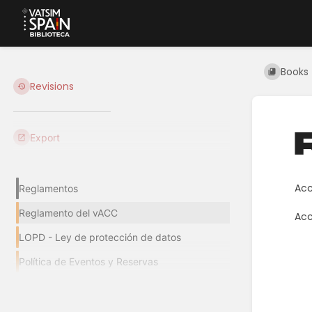
Books
Revisions
Export
Acc
Reglamentos
Reglamento del vACC
Acc
LOPD - Ley de protección de datos
Enter
section
Política de Eventos y Reservas
select
mode