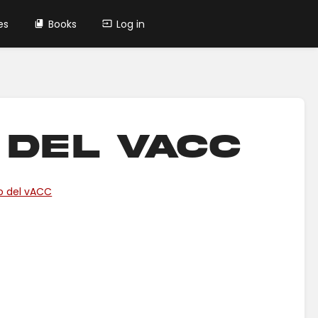
es
Books
Log in
del vACC
o del vACC