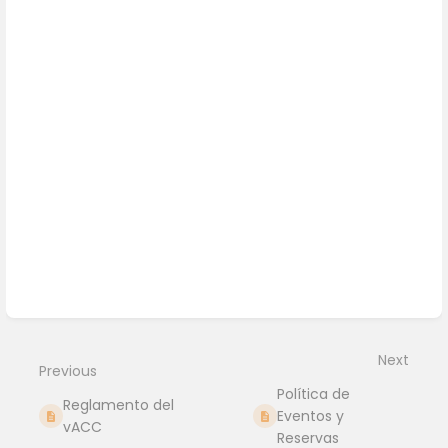
Enter
section
select
mode
Next
Previous
Política de
Reglamento del
Eventos y
vACC
Reservas